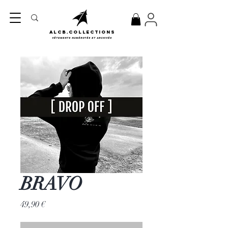
ALCB.COLLECTIONS
Vêtements numérotés et archivés
BRAVO
Prix
49,90 €