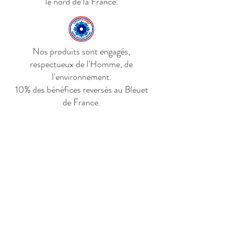
Les pictogrammes stipulent un
le nord de la France.
qualité et l'environnement.
lavage à 30 degrés maximum, pas
de sèche-linge, ne pas décolorer
et repassage à 110 degrés
Nos produits sont engagés,
maximum.
respectueux de l'Homme, de
l'environnement.
10% des bénéfices reversés au Bleuet
de France.
Livraison en France métropolitaine,
Belgique, Pays-Bas et Luxembourg.
Nous nous efforçons d'élargir la
zone de livraison.