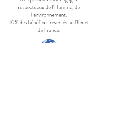
respectueux de l'Homme, de
l'environnement.
10% des bénéfices reversés au Bleuet
de France.
Livraison en France métropolitaine,
Belgique, Pays-Bas et Luxembourg.
Nous nous efforçons d'élargir la
zone de livraison.
Mentions légales
Nous contacter