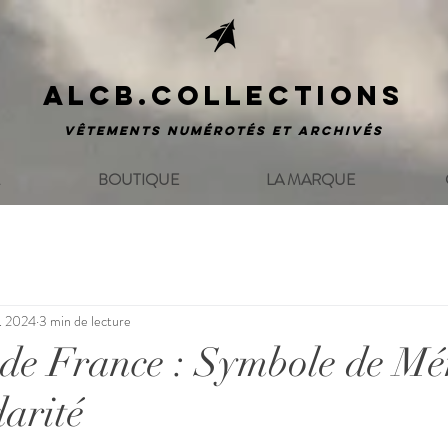
ALCB.COLLECTIONS
Vêtements numérotés et archivés
BOUTIQUE
LA MARQUE
l. 2024
3 min de lecture
 de France : Symbole de M
darité
 5.