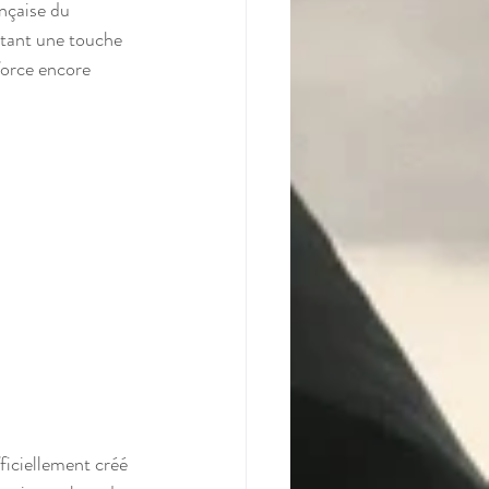
nçaise du 
outant une touche 
force encore 
ficiellement créé 