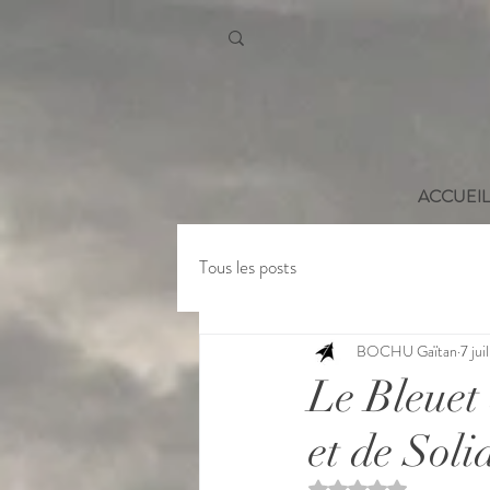
ACCUEIL
Tous les posts
BOCHU Gaïtan
7 jui
Le Bleuet
et de Soli
Noté NaN étoiles sur