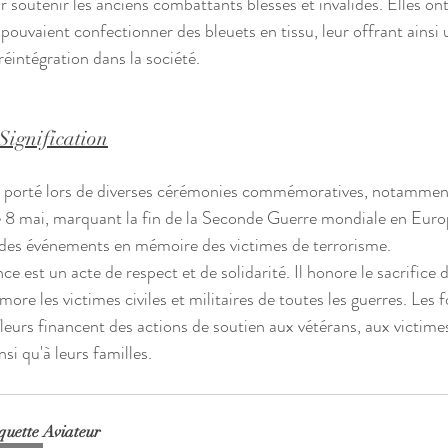
 soutenir les anciens combattants blessés et invalides. Elles ont
 pouvaient confectionner des bleuets en tissu, leur offrant ainsi
éintégration dans la société.
ignification
t porté lors de diverses cérémonies commémoratives, notamment
le 8 mai, marquant la fin de la Seconde Guerre mondiale en Europe
 des événements en mémoire des victimes de terrorisme. 
ce est un acte de respect et de solidarité. Il honore le sacrifice 
e les victimes civiles et militaires de toutes les guerres. Les f
fleurs financent des actions de soutien aux vétérans, aux victime
si qu'à leurs familles.
quette Aviateur