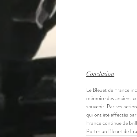
Conclusion
Le Bleuet de France inca
mémoire des anciens comb
souvenir. Par ses actio
qui ont été affectés par
France continue de brill
Porter un Bleuet de Fra