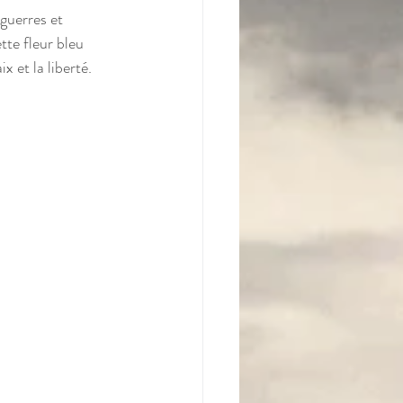
uerres et 
te fleur bleu 
x et la liberté.