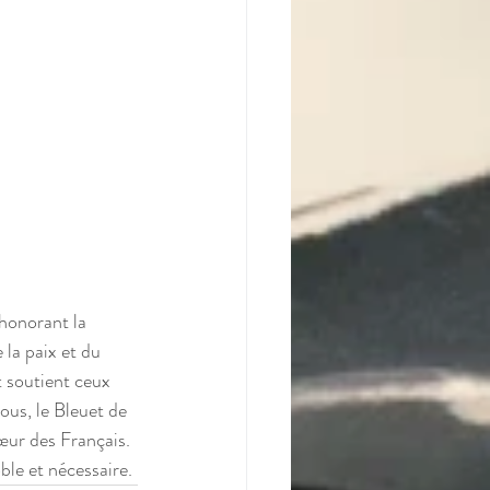
 honorant la 
la paix et du 
t soutient ceux 
ous, le Bleuet de 
œur des Français. 
le et nécessaire.