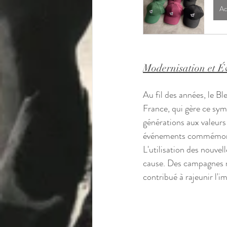
Ac
Modernisation et É
Au fil des années, le B
France, qui gère ce symb
générations aux valeurs
événements commémorati
L'utilisation des nouvel
cause. Des campagnes nu
contribué à rajeunir l'i