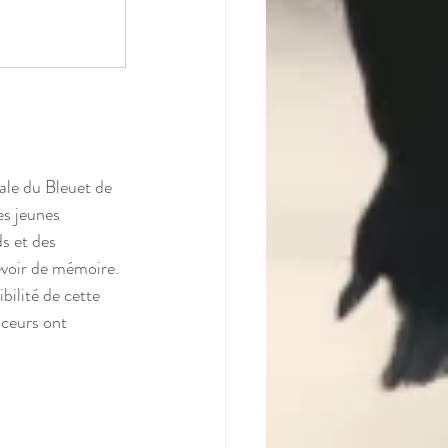
ale du Bleuet de 
es jeunes 
s et des 
voir de mémoire. 
bilité de cette 
ceurs ont 