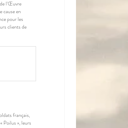
 de l'Œuvre 
e cause en 
ce pour les 
rs clients de 
ldats français, 
« Poilus », leurs 