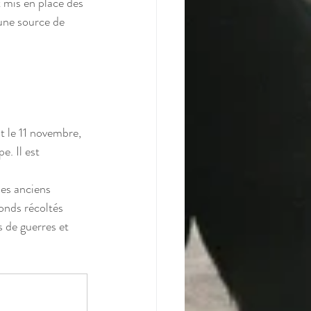
 mis en place des 
 une source de 
 le 11 novembre, 
. Il est 
des anciens 
onds récoltés 
s de guerres et 